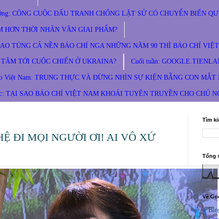
ăn Thưởng: CÔNG CUỘC ĐẤU TRANH CHỐNG LẬT SỬ CÓ CHUYỂN BIẾN Q
M HƠN THỜI NHÂN VĂN GIAI PHẨM?
THAO TÚNG CẢ NỀN BÁO CHÍ NGA NHỮNG NĂM 90 THÌ BÁO CHÍ VIỆT
TÂM TỚI CUỘC CHIẾN Ở UKRAINA?
Cuối tuần: GOOGLE.TIENLA
 nhà báo Việt Nam: TRUNG THỰC VÀ ĐỪNG NHÌN SỰ KIỆN BẰNG CON MẮ
ục: TẠI SAO BÁO CHÍ VIỆT NAM KHOÁI TUYÊN TRUYỀN CHO CHỦ 
Tìm k
Ệ ĐI MỌI NGƯỜI ƠI! AI VÔ XỨ
Tổng 
Về Goo
+ Blo