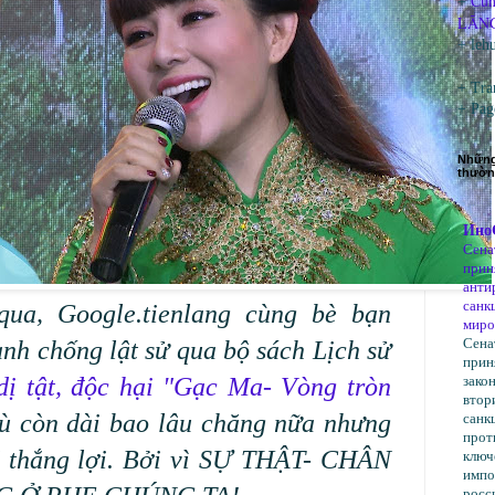
Cùn
+
LÃNG
+
leh
+ Tra
+ Pa
Những 
thườn
Ин
Сен
прин
анти
санк
qua, Google.tienlang cùng bè bạn
миро
Сен
nh chống lật sử qua bộ sách Lịch sử
прин
dị tật, độc hại "Gạc Ma- Vòng tròn
зако
втор
dù còn dài bao lâu chăng nữa nhưng
санк
прот
ẽ thắng lợi. Bởi vì SỰ THẬT- CHÂN
ключ
импо
росс