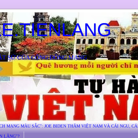
E.TIENLANG
ẬT SỬ CỦA CỘNG ĐỒNG MẠNG
ÁCH MẠNG MÀU SẮC": JOE BIDEN THĂM VIỆT NAM VÀ CÁI NGU, CÁ
ÊN LÃNG"?