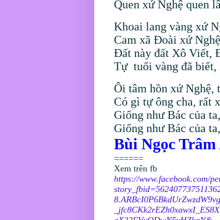
Quen xứ Nghệ quen lâu
Khoai lang vàng xứ Ng
Cam xã Đoài xứ Nghệ, 
Đất này đất Xô Viết,
Tự
tuổi vàng đã biết
Ôi tâm hồn xứ Nghệ, 
Có gì tự ông cha, rất x
Giống như Bác của ta
Giống như Bác của ta
Bùi Ngọc Trâm
======
Xem trên fb
https://www.facebook.com/pe
story_fbid=562407737511
8.ARBcI0P6BkdUrZwzdW9vgn
_jfc8CKk2rEZh0xawxI_ES8
qX22FVvODwN5vHZkqN&__