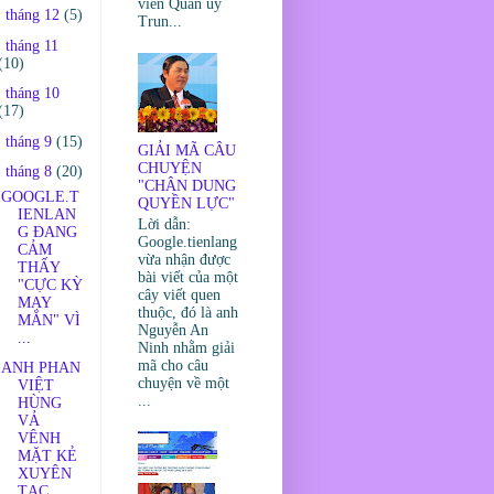
viên Quân ủy
►
tháng 12
(5)
Trun...
►
tháng 11
(10)
►
tháng 10
(17)
►
tháng 9
(15)
GIẢI MÃ CÂU
CHUYỆN
▼
tháng 8
(20)
"CHÂN DUNG
GOOGLE.T
QUYỀN LỰC"
IENLAN
Lời dẫn:
G ĐANG
Google.tienlang
CẢM
vừa nhận được
THẤY
bài viết của một
"CỰC KỲ
cây viết quen
MAY
thuộc, đó là anh
MẮN" VÌ
Nguyễn An
...
Ninh nhằm giải
mã cho câu
ANH PHAN
chuyện về một
VIỆT
...
HÙNG
VẢ
VÊNH
MẶT KẺ
XUYÊN
TẠC