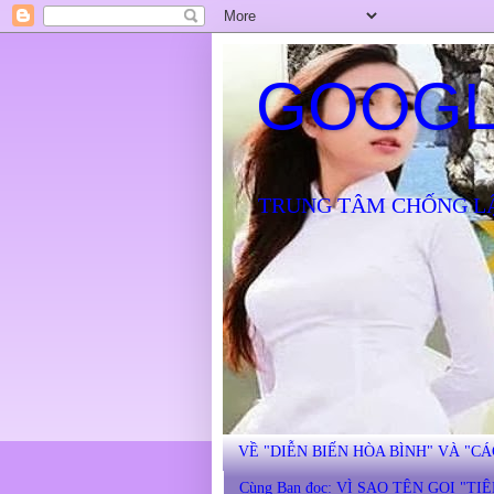
GOOGL
TRUNG TÂM CHỐNG L
VỀ "DIỄN BIẾN HÒA BÌNH" VÀ "C
Cùng Bạn đọc: VÌ SAO TÊN GỌI "TI