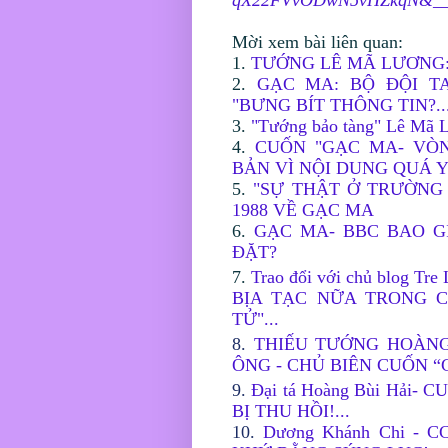
Mời xem bài liên quan:
1.
TƯỚNG LÊ MÃ LƯƠNG:
2.
GẠC MA: BỘ ĐỘI T
"BƯNG BÍT THÔNG TIN?..
3.
"Tướng bảo tàng" Lê Mã L
4.
CUỐN "GẠC MA- VÒ
BẢN VÌ NỘI DUNG QUÁ Y
5.
"SỰ THẬT Ở TRƯỜNG
1988 VỀ GẠC MA
6.
GẠC MA- BBC BAO G
ĐẶT?
7.
Trao đổi với chủ blog T
BỊA TẠC NỮA TRONG 
TỬ"...
8.
THIẾU TƯỚNG HOÀNG
ÔNG - CHỦ BIÊN CUỐN “
9.
Đại tá Hoàng Bùi Hải
BỊ THU HỒI!...
10.
Dương Khánh Chi - 