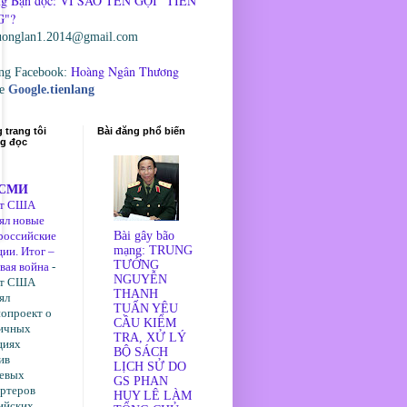
g Bạn đọc: VÌ SAO TÊN GỌI "TIÊN
"?
uonglan1.2014@gmail.com
Hoàng Ngân Thương
ng Facebook:
ge
Google.tienlang
trang tôi
Bài đăng phổ biến
g đọc
оСМИ
ат США
ял новые
российские
Bài gây bão
mạng: TRUNG
ции. Итог –
TƯỚNG
вая война
-
NGUYỄN
ат США
THANH
ял
TUẤN YÊU
нопроект о
CẦU KIỂM
ичных
TRA, XỬ LÝ
циях
BỘ SÁCH
ив
LỊCH SỬ DO
евых
GS PHAN
ртеров
HUY LÊ LÀM
ийских