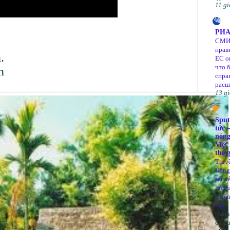
11 gi
РИА
СМИ:
прав
.
ЕС о
что 
n
спра
рас
13 gi
Sput
tức –
nóng
Việt
thế g
Truy
Hàng 
sát x
lực l
chiế
Mỹ
-
trườn
đã đ