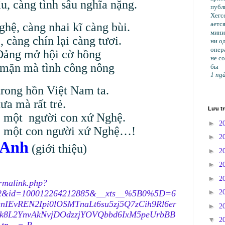
, càng tình sâu nghĩa nặng.
публ
Хегс
ается
hệ, càng nhai kĩ càng bùi.
мини
càng chín lại càng tươi.
ни о
опер
 Đảng mở hội cờ hồng
не с
, mặn mà tình công nông
бы
1 ngà
trong hồn Việt Nam ta.
ưa mà rất trẻ.
Lưu t
, một
người con xứ Nghệ.
►
2
, một con người xứ Nghệ…!
►
2
 Anh
(giới thiệu)
►
2
►
2
►
2
rmalink.php?
►
362&id=100012264212885&__xts__%5B0%5D=6
2
IEvREN2Ipi0lOSMTnaLt6su5zj5Q7zCih9Rl6er
►
2
Xk8L2YnvAkNvjDOdzzjYOVQbbd6IxM5peUrbBB
▼
2
tn__=-R