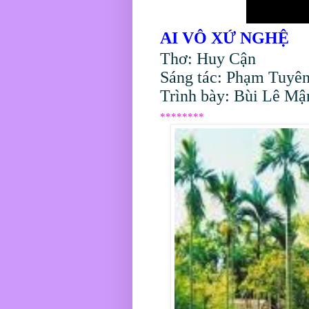
AI VÔ XỨ NGHỆ
Thơ: Huy Cận
Sáng tác: Phạm Tuyên
Trình bày: Bùi Lê Mậ
********