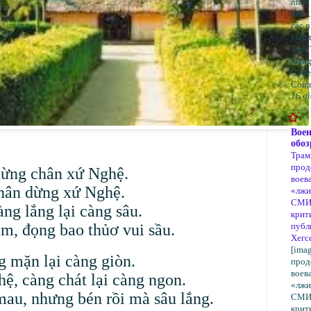
nhận
một t
các n
viêc 
lệnh 
mạng
Cybe
Comma
16 gi
Вое
обоз
Трам
прод
 dừng chân xứ Nghệ.
воева
 chân dừng xứ Nghệ.
«лж
СМИ
ng lắng lại càng sâu.
крит
m, đọng bao thủơ vui sầu.
публ
Хегс
[ima
g mặn lại càng giòn.
прод
воева
ệ, càng chát lại càng ngon.
«лж
au, nhưng bén rồi mà sâu lắng.
СМИ
крит