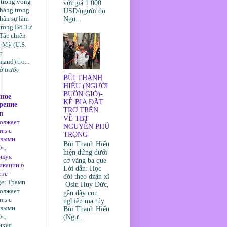
 trong vòng
với giá 1.000
háng trong
USD/người do
hân sự làm
Ngu...
trong Bộ Tư
Tác chiến
 Mỹ (U.S.
r
nd) tro...
ờ trước
BÙI THANH
HIẾU (NGƯỜI
BUÔN GIÓ)-
нное
KẺ BỊA ĐẶT
рение
TRƠ TRẼN
п
VỀ TBT
олжает
NGUYỄN PHÚ
ть с
TRỌNG
ивыми
Bùi Thanh Hiếu
»,
hiện đứng dưới
икуя
cờ vàng ba que
икации о
Lời dẫn: Học
ете
-
đòi theo dzận xĩ
ge: Трамп
Osin Huy Đức,
олжает
gần đây con
ть с
nghiện ma túy
ивыми
Bùi Thanh Hiếu
»,
(Ngư...
икуя