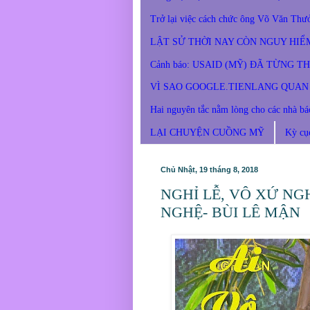
Trở lại việc cách chức ông Võ V
LẬT SỬ THỜI NAY CÒN NGUY HIỂ
Cảnh báo: USAID (MỸ) ĐÃ TỪNG 
VÌ SAO GOOGLE.TIENLANG QUAN 
Hai nguyên tắc nằm lòng cho các
LẠI CHUYỆN CUỒNG MỸ
Kỳ c
Chủ Nhật, 19 tháng 8, 2018
NGHỈ LỄ, VÔ XỨ NGH
NGHỆ- BÙI LÊ MẬN