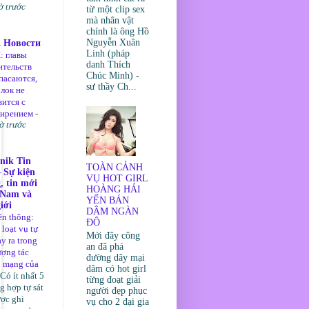
ờ trước
từ một clip sex
mà nhân vật
chính là ông Hồ
Nguyễn Xuân
 Новости
Linh (pháp
 главы
danh Thích
ительств
Chúc Minh) -
пасаются,
sư thầy Ch...
блок не
вится с
ширением
-
ờ trước
nik Tin
TOÀN CẢNH
 Sự kiện
VỤ HOT GIRL
, tin mới
HOÀNG HẢI
 Nam và
YẾN BÁN
iới
DÂM NGÀN
ền thông:
ĐÔ
loạt vụ tự
Mới đây công
ảy ra trong
an đã phá
ượng tác
đường dây mại
n mạng của
dâm có hot girl
Có ít nhất 5
từng đoạt giải
g hợp tự sát
người đẹp phục
ược ghi
vụ cho 2 đại gia