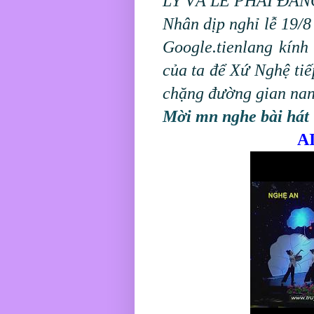
LÝ VÀ LẼ PHẢI ĐA
Nhân dịp nghỉ lễ 19/
Google.tienlang kín
của ta để Xứ Nghệ ti
chặng đường gian na
Mời mn nghe bài hát
A