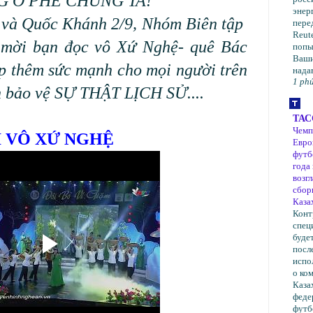
NG Ở PHE CHÚNG TA!
энер
8 và Quốc Khánh 2/9, Nhóm Biên tập
пере
Reut
h mời bạn đọc vô Xứ Nghệ- quê Bác
попы
Ваши
ếp thêm sức mạnh cho mọi người trên
надав
1 phú
n bảo vệ SỰ THẬT LỊCH SỬ....
ТАС
Чемп
I VÔ XỨ NGHỆ
Евро
футб
года
возг
сбо
Каза
Конт
спец
буде
посл
испо
о ко
Каза
феде
футб