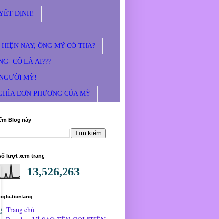
UYẾT ĐỊNH!
 HIỆN NAY, ÔNG MỸ CÓ THA?
NG- CÔ LÀ AI???
T NGƯỜI MỸ!
NGHĨA ĐƠN PHƯƠNG CỦA MỸ
iếm Blog này
số lượt xem trang
13,526,263
gle.tienlang
Trang chủ
g: