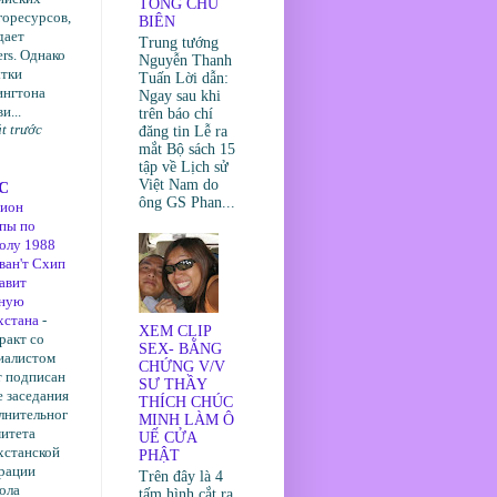
TỔNG CHỦ
горесурсов,
BIÊN
дает
Trung tướng
ers. Однако
Nguyễn Thanh
тки
Tuấn Lời dẫn:
нгтона
Ngay sau khi
и...
trên báo chí
t trước
đăng tin Lễ ra
mắt Bộ sách 15
tập về Lịch sử
Việt Nam do
С
ông GS Phan...
ион
пы по
олу 1988
 ван'т Схип
лавит
рную
хстана
-
XEM CLIP
ракт со
SEX- BẰNG
иалистом
CHỨNG V/V
т подписан
SƯ THẦY
е заседания
THÍCH CHÚC
лнительног
MINH LÀM Ô
митета
UẾ CỬA
хстанской
PHẬT
рации
Trên đây là 4
ола
tấm hình cắt ra