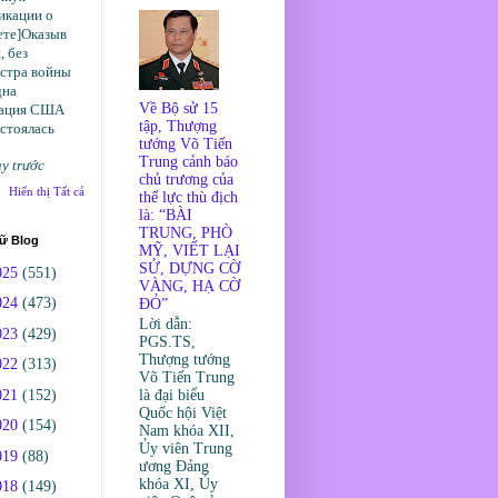
икации о
ете]Оказыв
, без
стра войны
дна
Về Bộ sử 15
ация США
tập, Thượng
остоялась
tướng Võ Tiến
Trung cảnh báo
y trước
chủ trương của
Hiển thị Tất cả
thế lực thù địch
là: “BÀI
TRUNG, PHÒ
rữ Blog
MỸ, VIẾT LẠI
SỬ, DỰNG CỜ
025
(551)
VÀNG, HẠ CỜ
024
(473)
ĐỎ”
Lời dẫn:
023
(429)
PGS.TS,
Thượng tướng
022
(313)
Võ Tiến Trung
021
(152)
là đại biểu
Quốc hội Việt
020
(154)
Nam khóa XII,
Ủy viên Trung
019
(88)
ương Đảng
khóa XI, Ủy
018
(149)