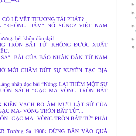
 CÓ LẼ VẾT THƯƠNG TÁI PHÁT?
A "KHÔNG DÁM" NỔ SÚNG? VIỆT NAM
.
ương: hết khôn dồn dại!
NG TRÒN BẤT TỬ" KHÔNG ĐƯỢC XUẤT
ẾU.
 SA"- BÀI CỦA BÁO NHÂN DÂN TỪ NĂM
IỜ MỚI CHẤM DỨT SỰ XUYÊN TẠC BỊA
re Làng nhân đọc bài “Nóng: LẠI THÊM MỘT SỰ
CUỐN SÁCH “GẠC MA VÒNG TRÒN BẤT
 KIỀN VẠCH RÕ ÂM MƯU LẬT SỬ CỦA
GẠC MA- VÒNG TRÒN BẤT TỬ"...
- CUỐN "GẠC MA- VÒNG TRÒN BẤT TỬ" PHẢI
CCB Trường Sa 1988: ĐỪNG BẮN VÀO QUÁ